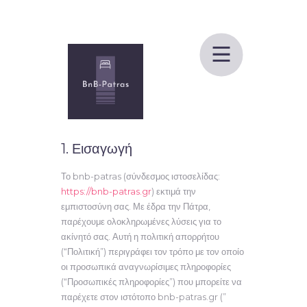
bnb-Patras
Υπηρεσίες bnb
Πολιτική Απορρήτου
1. Εισαγωγή
Επικοινωνία
Το bnb-patras (σύνδεσμος ιστοσελίδας:
https://bnb-patras.gr
) εκτιμά την
εμπιστοσύνη σας. Με έδρα την Πάτρα
,
παρέχουμε ολοκληρωμένες λύσεις για το
ακίνητό σας. Αυτή η πολιτική απορρήτου
(“Πολιτική”) περιγράφει τον τρόπο με τον οποίο
οι προσωπικά αναγνωρίσιμες πληροφορίες
(“Προσωπικές πληροφορίες”) που μπορείτε να
παρέχετε στον ιστότοπο bnb-patras.gr (”