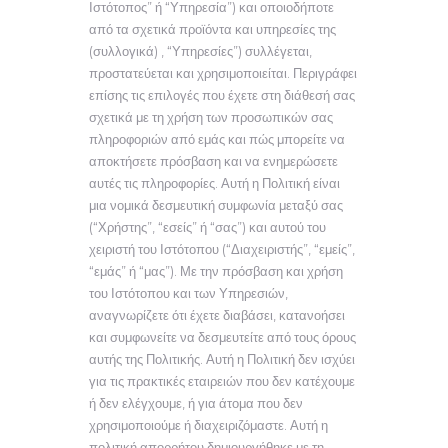
Ιστότοπος” ή “Υπηρεσία”) και οποιοδήποτε
από τα σχετικά προϊόντα και υπηρεσίες της
(συλλογικά) , “Υπηρεσίες”) συλλέγεται,
προστατεύεται και χρησιμοποιείται. Περιγράφει
επίσης τις επιλογές που έχετε στη διάθεσή σας
σχετικά με τη χρήση των προσωπικών σας
πληροφοριών από εμάς και πώς μπορείτε να
αποκτήσετε πρόσβαση και να ενημερώσετε
αυτές τις πληροφορίες. Αυτή η Πολιτική είναι
μια νομικά δεσμευτική συμφωνία μεταξύ σας
(“Χρήστης”, “εσείς” ή “σας”) και αυτού του
χειριστή του Ιστότοπου (“Διαχειριστής”, “εμείς”,
“εμάς” ή “μας”). Με την πρόσβαση και χρήση
του Ιστότοπου και των Υπηρεσιών,
αναγνωρίζετε ότι έχετε διαβάσει, κατανοήσει
και συμφωνείτε να δεσμευτείτε από τους όρους
αυτής της Πολιτικής. Αυτή η Πολιτική δεν ισχύει
για τις πρακτικές εταιρειών που δεν κατέχουμε
ή δεν ελέγχουμε, ή για άτομα που δεν
χρησιμοποιούμε ή διαχειριζόμαστε. Αυτή η
πολιτική απορρήτου δημιουργήθηκε με τη