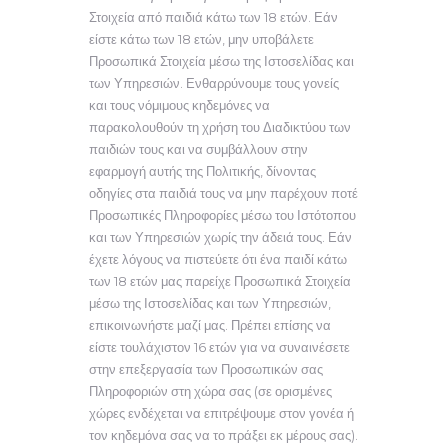
Στοιχεία από παιδιά κάτω των 18 ετών. Εάν
είστε κάτω των 18 ετών, μην υποβάλετε
Προσωπικά Στοιχεία μέσω της Ιστοσελίδας και
των Υπηρεσιών. Ενθαρρύνουμε τους γονείς
και τους νόμιμους κηδεμόνες να
παρακολουθούν τη χρήση του Διαδικτύου των
παιδιών τους και να συμβάλλουν στην
εφαρμογή αυτής της Πολιτικής, δίνοντας
οδηγίες στα παιδιά τους να μην παρέχουν ποτέ
Προσωπικές Πληροφορίες μέσω του Ιστότοπου
και των Υπηρεσιών χωρίς την άδειά τους. Εάν
έχετε λόγους να πιστεύετε ότι ένα παιδί κάτω
των 18 ετών μας παρείχε Προσωπικά Στοιχεία
μέσω της Ιστοσελίδας και των Υπηρεσιών,
επικοινωνήστε μαζί μας. Πρέπει επίσης να
είστε τουλάχιστον 16 ετών για να συναινέσετε
στην επεξεργασία των Προσωπικών σας
Πληροφοριών στη χώρα σας (σε ορισμένες
χώρες ενδέχεται να επιτρέψουμε στον γονέα ή
τον κηδεμόνα σας να το πράξει εκ μέρους σας).