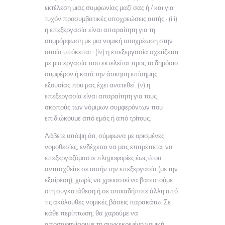
εκτέλεση μιας συμφωνίας μαζί σας ή / και για
τυχόν προσυμβατικές υποχρεώσεις αυτής · (iii)
η επεξεργασία είναι απαραίτητη για τη
συμμόρφωση με μια νομική υποχρέωση στην
οποία υπόκειται · (iv) η επεξεργασία σχετίζεται
με μια εργασία που εκτελείται προς το δημόσιο
συμφέρον ή κατά την άσκηση επίσημης
εξουσίας που μας έχει ανατεθεί. (v) η
επεξεργασία είναι απαραίτητη για τους
σκοπούς των νόμιμων συμφερόντων που
επιδιώκουμε από εμάς ή από τρίτους.
Λάβετε υπόψη ότι, σύμφωνα με ορισμένες
νομοθεσίες, ενδέχεται να μας επιτρέπεται να
επεξεργαζόμαστε πληροφορίες έως ότου
αντιταχθείτε σε αυτήν την επεξεργασία (με την
εξαίρεση), χωρίς να χρειαστεί να βασιστούμε
στη συγκατάθεση ή σε οποιαδήποτε άλλη από
τις ακόλουθες νομικές βάσεις παρακάτω. Σε
κάθε περίπτωση, θα χαρούμε να
αποσαφηνίσουμε τη συγκεκριμένη νομική